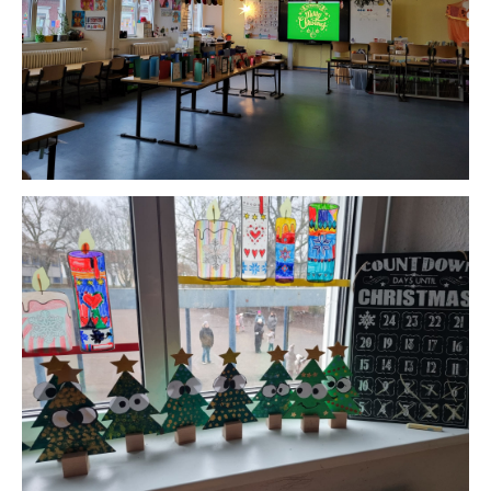
BasKIDBall
Schmetterlinge in der 2a
Tag der Kinderrechte
Die 1. Klassen züchten Marienkäfer
Europäischer Wettbewerb
Kinoabend der 2a
Kehrwoche
Gesundes Frühstück in der 3b
Künstlerin zu Besuch in der 2c
Kehrwoche
Die 3. Klassen in der Jugendverkehrsschule
Lesezeit
Besuch von Oberbürgermeisterin Frau Kimmel in
Frühblüher und frohe Ostern
der 3a und 2c
Bereit für die 5. Klasse - Sozialtraining
4c beim FCK
Eisbahn
Besuch im Pfalztheater: Peter Pan
Olympische Winterspiele
Sockenparty in der 3a
Jedem Kind seine Kunst - Kunstprojekt in der 1c
In der Weihnachtsbäckerei
Fußgänger-Ausbildung in den 1. Klassen
Weihnachtlicher Aktionstag
Weihnachtsbasar
Weihnachtsbaumaktion der Stadt
Besuch des Weihnachtsdorfs