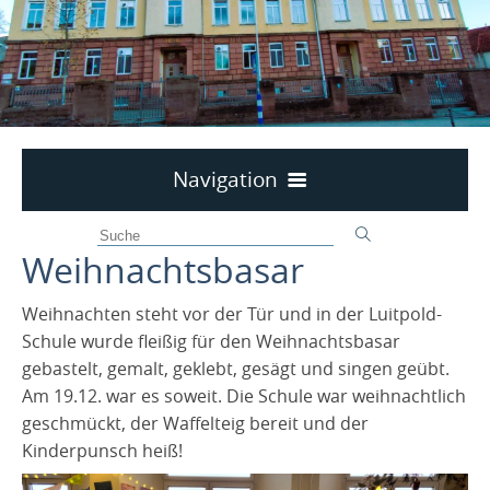
Navigation
Allgemeines
Weihnachtsbasar
Organisation
Geschichte der Schule
Unterrichtszeiten
Weihnachten steht vor der Tür und in der Luitpold-
Ganztag und Betreuung
Krankmeldung
Schule wurde fleißig für den Weihnachtsbasar
gebastelt, gemalt, geklebt, gesägt und singen geübt.
Anmeldung für die Betreuung und den Ganztag
Termine Schuljahr 2026/2027
Kollegium
Am 19.12. war es soweit. Die Schule war weihnachtlich
Infos über die Betreuuung
Materialliste Klasse 1
Schulsozialarbeit
geschmückt, der Waffelteig bereit und der
Säge-Projekt mit Frau Hausmann
Familien-Bildungs-Zentrum
Infos über den Ganztag
Materialliste Klasse 2
Kinderpunsch heiß!
Sozialtraining der 1. Klassen
Materialliste Klasse 3
Spielplatz-Challenge
Förderverein