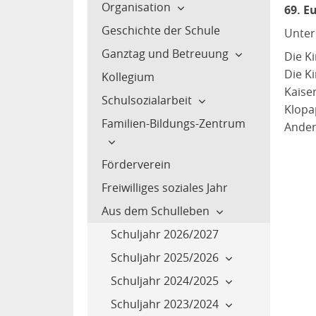
Organisation
69. E
Geschichte der Schule
Unterrichtszeiten
Unte
Ganztag und Betreuung
Krankmeldung
Die K
Die K
Kollegium
Termine Schuljahr
Anmeldung für die
Kaise
2026/2027
Betreuung und den
Schulsozialarbeit
Klopa
Ganztag
Materialliste Klasse 1
Familien-Bildungs-Zentrum
Säge-Projekt mit Frau
Ander
Infos über die Betreuuung
Materialliste Klasse 2
Hausmann
Infos über den Ganztag
Förderverein
Materialliste Klasse 3
Sozialtraining der 1.
Spielplatz-Challenge
Klassen
Freiwilliges soziales Jahr
Materialliste Klasse 4
Aus dem Schulleben
Einschulung der neuen
Erstklässler
Schuljahr 2026/2027
Schuljahr 2025/2026
Schuljahr 2024/2025
Besuch im Kletterpark
(4b und 4c)
Schuljahr 2023/2024
Besuch vom Eiswagen