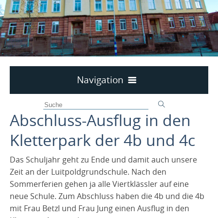
Navigation
Allgemeines
Abschluss-Ausflug in den
Organisation
Geschichte der Schule
Unterrichtszeiten
Kletterpark der 4b und 4c
Ganztag und Betreuung
Krankmeldung
Das Schuljahr geht zu Ende und damit auch unsere
Anmeldung für die Betreuung und den Ganztag
Termine Schuljahr 2026/2027
Kollegium
Zeit an der Luitpoldgrundschule. Nach den
Infos über die Betreuuung
Materialliste Klasse 1
Schulsozialarbeit
Sommerferien gehen ja alle Viertklässler auf eine
neue Schule. Zum Abschluss haben die 4b und die 4b
Säge-Projekt mit Frau Hausmann
Familien-Bildungs-Zentrum
Infos über den Ganztag
Materialliste Klasse 2
mit Frau Betzl und Frau Jung einen Ausflug in den
Sozialtraining der 1. Klassen
Materialliste Klasse 3
Spielplatz-Challenge
Förderverein