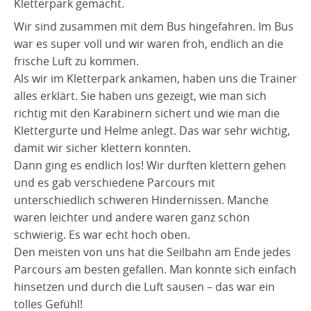
Kletterpark gemacht.
Freiwilliges soziales Jahr
Materialliste Klasse 4
Wir sind zusammen mit dem Bus hingefahren. Im Bus
Einschulung der neuen Erstklässler
Aus dem Schulleben
war es super voll und wir waren froh, endlich an die
frische Luft zu kommen.
Schuljahr 2026/2027
Als wir im Kletterpark ankamen, haben uns die Trainer
Schuljahr 2025/2026
alles erklärt. Sie haben uns gezeigt, wie man sich
Besuch im Kletterpark (4b und 4c)
Schuljahr 2024/2025
richtig mit den Karabinern sichert und wie man die
Klettergurte und Helme anlegt. Das war sehr wichtig,
Schuljahr 2023/2024
Besuch vom Eiswagen
Schulfest
damit wir sicher klettern konnten.
Projektwoche zum Mittelalter
Grundschulolympiade 2025
Projektwoche Zirkus
Dann ging es endlich los! Wir durften klettern gehen
Kunstprojekt: Virtual Design trifft Kinderfantasie:
Alpaka-Wanderung der 3. Klassen
Die Stromkästen werden bunt
und es gab verschiedene Parcours mit
Aus mutigen Zeichnungen wurden digitale Wesen
unterschiedlich schweren Hindernissen. Manche
Abschluss-Ausflug in den Kletterpark der 4b und 4c
Lautern liest: Große lesen Kleinen vor
waren leichter und andere waren ganz schön
Bundesjugendspiele
Lautern liest - Lesenacht der 2b und 2c
Was ich an mir mag?! Wettbewerb
schwierig. Es war echt hoch oben.
Fußballtunier der Grundschulen im Stadt- und
Grundschulolympiade
Welttag des Buches
Den meisten von uns hat die Seilbahn am Ende jedes
Landkreis
Parcours am besten gefallen. Man konnte sich einfach
Übernachtung in der Schule (4b und 4c)
Die 4b und 4c zu Besuch beim FCK-Spiel
Wald-Ausflug der 4. Klassen zum Thema
hinsetzen und durch die Luft sausen – das war ein
Stadtmeisterschaft Fußball
Kehrwoche
Nachhaltigkeit
tolles Gefühl!